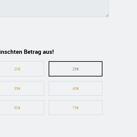
ünschten Betrag aus!
20€
25€
35€
40€
50€
75€